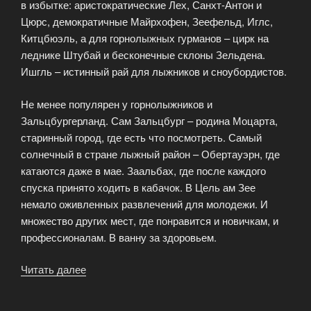
в избытке: аристократические Лех, Санхт-Антон и
Цюрс, демократичные Майрхофен, Зеефельд, Иглс,
Китцбюэль, а для горнолыжных гурманов – цирк на
леднике Штубай и бесконечные склоны Зельдена.
Ишгль – истинный рай для лыжников и сноубордистов.
Не менее популярен у горнолыжников и
Зальцбургерланд. Сам Зальцбург – родина Моцарта,
старинный город, где есть что посмотреть. Самый
солнечный в стране лыжный район – Обертауэрн, где
катаются даже в мае. Заальбах, где после каждого
спуска принято ходить в кабачок. В Цель ам Зее
немало оживленных развлечений для молодежи. И
множество других мест, где понравится и новичкам, и
профессионалам. В ванну за здоровьем.
Читать далее
«Какой
курорт
выбрать