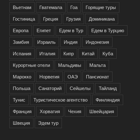
Вьетнам
Гватемала
Гоа
Горящие туры
Гостиница
Греция
Грузия
Доминикана
Европа
Египет
Едем в Тур
Едем в Турцию
Замбия
Израиль
Индия
Индонезия
Испания
Италия
Кипр
Китай
Куба
Курортные отели
Мальдивы
Мальта
Марокко
Норвегия
ОАЭ
Пансионат
Польша
Санаторий
Сейшелы
Тайланд
Тунис
Туристическое агентство
Финляндия
Франция
Хорватия
Чехия
Швейцария
Швеция
Эдем тур