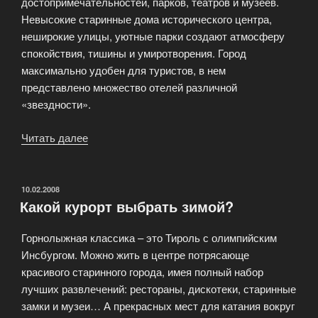
достопримечательностей, парков, театров и музеев.
Невысокие старинные дома исторического центра,
неширокие улицы, уютные парки создают атмосферу
спокойствия, тишины и умиротворения. Город
максимально удобен для туристов, в нем
представлено множество отелей различной
«звездности».
Читать далее
«Страны
Европы.
Отдых
в
ОПУБЛИКОВАНО
10.02.2008
Какой курорт выбрать зимой?
Брно»
Горнолыжная классика – это Тироль с олимпийским
Инсбургом. Можно жить в центре потрясающе
красивого старинного города, имея полный набор
лучших развлечений: рестораны, дискотеки, старинные
замки и музеи… А прекрасных мест для катания вокруг