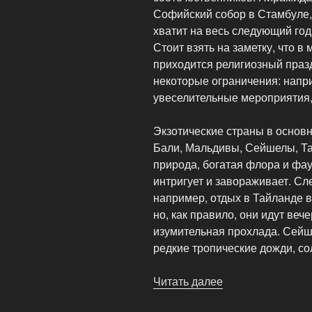
Софийский собор в Стамбуле,
хватит на весь следующий год
Стоит взять на заметку, что в
приходится религиозный праз
некоторые ограничения: напри
увеселительные мероприятия, 
Экзотические страны в основн
Бали, Мальдивы, Сейшелы, Та
природа, богатая флора и фау
интригует и завораживает. Сл
например, отдых в Тайланде в
но, как правило, они идут веч
изумительная прохлада. Сейше
редкие тропические дожди, со
Читать далее
«Куда
поехать