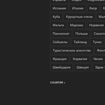
Испания
Италия
Кипр
К
Куба
Курортные отели
Мал
Мальта
Марокко
Норвегия
Пансионат
Польша
Санато
Сейшелы
Тайланд
Тунис
Туристическое агентство
Финл
Франция
Хорватия
Чехия
Швейцария
Швеция
Эдем 
COUNTER +