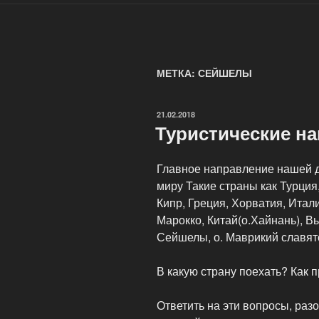
МЕТКА: СЕЙШЕЛЫ
ОПУБЛИКОВАНО
21.02.2018
Туристические н
Главное направление нашей д
миру Такие страны как Турция
Кипр, Греция, Хорватия, Итали
Марокко, Китай(о.Хайнань), В
Сейшелы, о. Маврикий славя
В какую страну поехать? Как 
Ответить на эти вопросы, раз