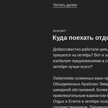
Читать далее
«Круглый
год
по
всему
миру
ОПУБЛИКОВАНО
25.02.2017
с
Куда поехать отд
ведущим
туроператором!»
Добросовестно работали целый
пришелся на октябрь? Вот и з
изобилует предложениями в се
октябре лучше всего?
Любителям солнечных ванн пр
Объединенных Арабских Эмир
шикарной обстановкой. Более
привлекательным вариантом бу
Отдых в Египте в октябре пол
соотечественников. Пирамида 