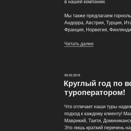
в нашей компании.
Мы также предлагаем горнолы
Андорра, Австрия, Турция, И
Франция, Норвегия, Финлянди
Читать далее
«Туристические
направления
в
Эдем»
ОПУБЛИКОВАНО
09.02.2018
Круглый год по в
туроператором!
Что отличает наши туры наде
подход к каждому клиенту! Ма
Маврикий, Таити, Доминиканс
Это лишь краткий перечень н