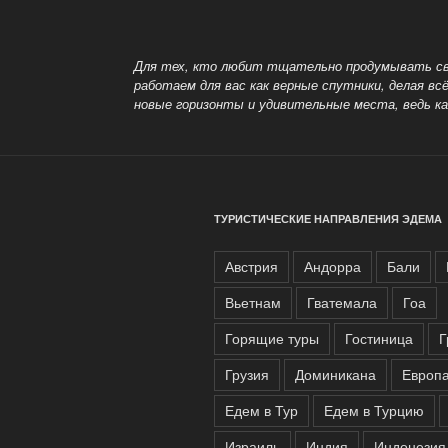
отдохнуть
в
октябре?»
Для тех, кто любит тщательно продумывать св
работаем для вас как верные спутники, делая 
новые горизонты и удивительные места, ведь 
ТУРИСТИЧЕСКИЕ НАПРАВЛЕНИЯ ЭДЕМА
Австрия
Андорра
Бали
Вьетнам
Гватемала
Гоа
Горящие туры
Гостиница
Г
Грузия
Доминикана
Европ
Едем в Тур
Едем в Турцию
Израиль
Индия
Индонезия