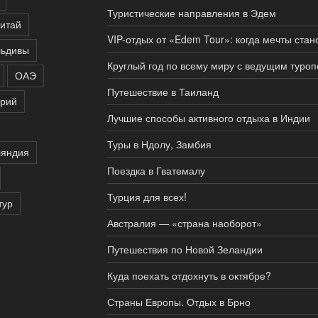
Туристические направления в Эдем
итай
VIP-отдых от «Edem Tour»: когда мечты ста
ьдивы
Круглый год по всему миру с ведущим туро
ОАЭ
Путешествие в Таиланд
рий
Лучшие способы активного отдыха в Индии
Туры в Ндолу, Замбия
яндия
Поездка в Гватемалу
Турция для всех!
тур
Австралия — «страна наоборот»
Путешествия по Новой Зеландии
Куда поехать отдохнуть в октябре?
Страны Европы. Отдых в Брно