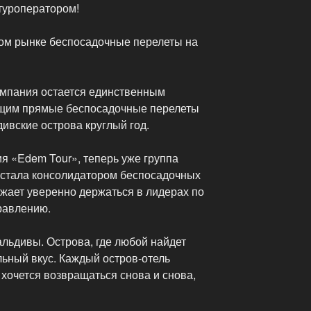
туроператором!
ом рынке беспосадочные перелеты на
омпания остается единственным
щим прямые беспосадочные перелеты
ивские острова круглый год.
я «Edem Tour», теперь уже группа
тала консолидатором беспосадочных
жает уверенно держаться в лидерах по
равлению.
альдивы. Острова, где любой найдет
льный вкус. Каждый остров-отель
хочется возвращаться снова и снова,