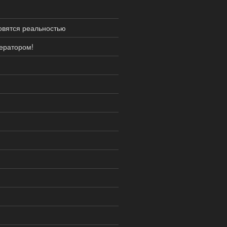
новятся реальностью
ператором!