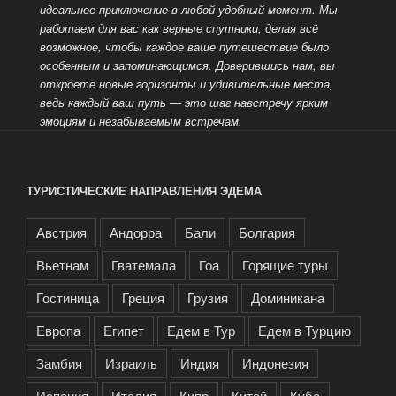
идеальное приключение в любой
удобный момент. Мы
работаем для вас как верные спутники, делая всё
возможное, чтобы каждое ваше путешествие было
особенным и запоминающимся. Доверившись нам, вы
откроете новые горизонты и удивительные места,
ведь каждый
ваш путь — это шаг навстречу ярким
эмоциям и незабываемым встречам.
ТУРИСТИЧЕСКИЕ НАПРАВЛЕНИЯ ЭДЕМА
Австрия
Андорра
Бали
Болгария
Вьетнам
Гватемала
Гоа
Горящие туры
Гостиница
Греция
Грузия
Доминикана
Европа
Египет
Едем в Тур
Едем в Турцию
Замбия
Израиль
Индия
Индонезия
Испания
Италия
Кипр
Китай
Куба