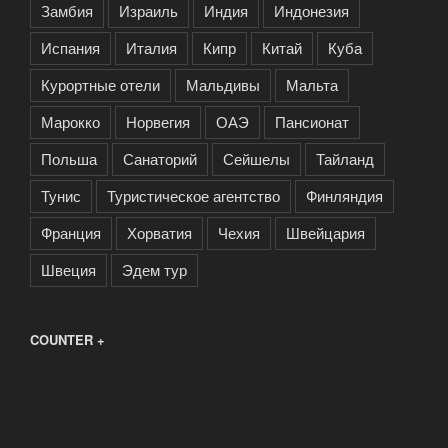
Замбия
Израиль
Индия
Индонезия
Испания
Италия
Кипр
Китай
Куба
Курортные отели
Мальдивы
Мальта
Марокко
Норвегия
ОАЭ
Пансионат
Польша
Санаторий
Сейшелы
Тайланд
Тунис
Туристическое агентство
Финляндия
Франция
Хорватия
Чехия
Швейцария
Швеция
Эдем тур
COUNTER +