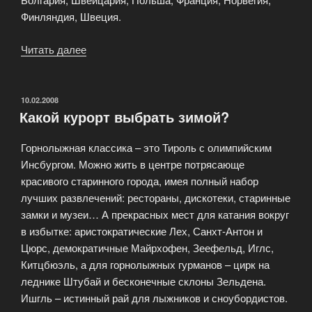
Финляндия, Швеция.
Читать далее
«Туристические
направления
в
Эдем»
ОПУБЛИКОВАНО
10.02.2008
Какой курорт выбрать зимой?
Горнолыжная классика – это Тироль с олимпийским
Инсбургом. Можно жить в центре потрясающе
красивого старинного города, имея полный набор
лучших развлечений: рестораны, дискотеки, старинные
замки и музеи… А прекрасных мест для катания вокруг
в избытке: аристократические Лех, Санхт-Антон и
Цюрс, демократичные Майрхофен, Зеефельд, Иглс,
Китцбюэль, а для горнолыжных гурманов – цирк на
леднике Штубай и бесконечные склоны Зельдена.
Ишгль – истинный рай для лыжников и сноубордистов.