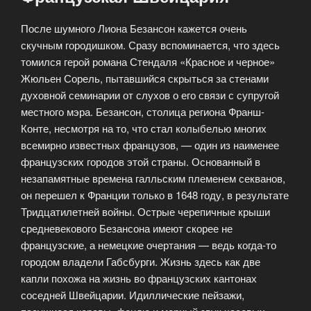
После шумного Лиона Безансон кажется очень
скучным городишком. Сразу вспоминается, что здесь
томился герой романа Стендаля «Красное и черное»
Жюльен Сорель, пытавшийся скрыться за стенами
духовной семинарии от слухов о его связи с супругой
местного мэра. Безансон, столица региона Франш-
Конте, несмотря на то, что стал колыбелью многих
всемирно известных французов, — один из наименее
французских городов этой страны. Основанный в
незапамятные времена галльским племенем секванов,
он перешел к Франции только в 1648 году, в результате
Тридцатилетней войны. Острые черепичные крыши
средневекового Безансона имеют скорее не
французские, а немецкие очертания — ведь когда-то
городом владели Габсбурги. Жизнь здесь как две
капли похожа на жизнь во французских кантонах
соседней Швейцарии. Идиллические пейзажи,