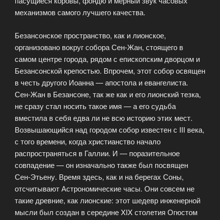
пасущиеся коровы, фондю и мерный звук часовых
механизмов самого лучшего качества.
Безансонское пространство, как и лионское,
организовано вокруг собора Сен-Жан, стоящего в
самом центре города, рядом с епископским дворцом и
Безансонской крепостью. Впрочем, этот собор освящен
в честь другого Иоанна — апостола и евангелиста.
Сен-Жан в Безансоне, так же как и его лионский тезка,
не сразу стал носить такое имя — а его судьба
вместила в себя едва ли не всю историю этих мест.
Возвышающийся над городом собор известен с III века,
с того времени, когда христианство начало
распространяться в Галлии. И — поразительное
совпадение — он изначально также был посвящен
Сен-Этьену. Время здесь, как и на берегах Соны,
отсчитывают Астрономические часы. Они совсем не
такие древние, как лионские: этот шедевр инженерной
мысли был создан в середине XIX столетия Огюстом