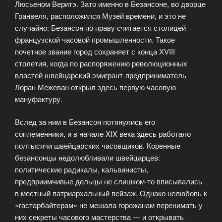
Люсьеном Веритэ. Зато именно в Безансоне, во дворце
Гранвеля, расположился Музей времени, и это не
случайно: Безансон по праву считается столицей
французской часовой промышленности. Такое
почетное звание город сохраняет с конца XVIII
столетия, когда по распоряжению революционных
властей швейцарский эмигрант-предприниматель
Лоран Межеван открыл здесь первую часовую
мануфактуру.
Вслед за ним в Безансон потянулись его
соплеменники, и в начале XIX века здесь работало
полтысячи швейцарских часовщиков. Коренные
безансонцы недолюбливали швейцарцев:
политические радикалы, кальвинисты,
предприимчивые дельцы не слишком-то вписывались
в местный патриархальный пейзаж. Однако нелюбовь к
«гастарбайтерам» не мешала горожанам перенимать у
них секреты часового мастерства — и открывать