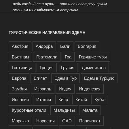
ведь каждый
ваш путь — это шаг навстречу ярким
эмоциям и незабываемым встречам.
ТУРИСТИЧЕСКИЕ НАПРАВЛЕНИЯ ЭДЕМА
Австрия
Андорра
Бали
Болгария
Вьетнам
Гватемала
Гоа
Горящие туры
Гостиница
Греция
Грузия
Доминикана
Европа
Египет
Едем в Тур
Едем в Турцию
Замбия
Израиль
Индия
Индонезия
Испания
Италия
Кипр
Китай
Куба
Курортные отели
Мальдивы
Мальта
Марокко
Норвегия
ОАЭ
Пансионат