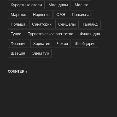
Курортные отели
Мальдивы
Мальта
Марокко
Норвегия
ОАЭ
Пансионат
Польша
Санаторий
Сейшелы
Тайланд
Тунис
Туристическое агентство
Финляндия
Франция
Хорватия
Чехия
Швейцария
Швеция
Эдем тур
COUNTER +