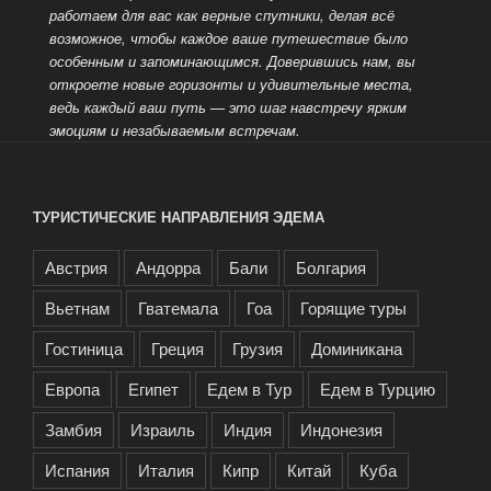
работаем для вас как верные спутники, делая всё
возможное, чтобы каждое ваше путешествие было
особенным и запоминающимся. Доверившись нам, вы
откроете новые горизонты и удивительные места,
ведь каждый
ваш путь — это шаг навстречу ярким
эмоциям и незабываемым встречам.
ТУРИСТИЧЕСКИЕ НАПРАВЛЕНИЯ ЭДЕМА
Австрия
Андорра
Бали
Болгария
Вьетнам
Гватемала
Гоа
Горящие туры
Гостиница
Греция
Грузия
Доминикана
Европа
Египет
Едем в Тур
Едем в Турцию
Замбия
Израиль
Индия
Индонезия
Испания
Италия
Кипр
Китай
Куба