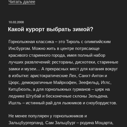
Читать далее
«Круглый
год
по
всему
ОПУБЛИКОВАНО
10.02.2008
Какой курорт выбрать зимой?
миру
с
Горнолыжная классика – это Тироль с олимпийским
ведущим
Инсбургом. Можно жить в центре потрясающе
туроператором!»
красивого старинного города, имея полный набор
лучших развлечений: рестораны, дискотеки, старинные
замки и музеи… А прекрасных мест для катания вокруг
в избытке: аристократические Лех, Санхт-Антон и
Цюрс, демократичные Майрхофен, Зеефельд, Иглс,
Китцбюэль, а для горнолыжных гурманов – цирк на
леднике Штубай и бесконечные склоны Зельдена.
Ишгль – истинный рай для лыжников и сноубордистов.
Не менее популярен у горнолыжников и
Зальцбургерланд. Сам Зальцбург – родина Моцарта,