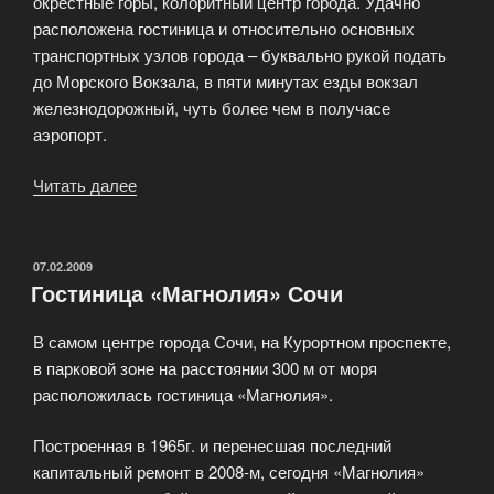
окрестные горы, колоритный центр города. Удачно
расположена гостиница и относительно основных
транспортных узлов города – буквально рукой подать
до Морского Вокзала, в пяти минутах езды вокзал
железнодорожный, чуть более чем в получасе
аэропорт.
Читать далее
«Гостиница
«Москва»
Сочи»
ОПУБЛИКОВАНО
07.02.2009
Гостиница «Магнолия» Сочи
В самом центре города Сочи, на Курортном проспекте,
в парковой зоне на расстоянии 300 м от моря
расположилась гостиница «Магнолия».
Построенная в 1965г. и перенесшая последний
капитальный ремонт в 2008-м, сегодня «Магнолия»