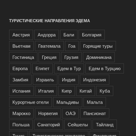
ТУРИСТИЧЕСКИЕ НАПРАВЛЕНИЯ ЭДЕМА
Австрия
Андорра
Бали
Болгария
Вьетнам
Гватемала
Гоа
Горящие туры
Гостиница
Греция
Грузия
Доминикана
Европа
Египет
Едем в Тур
Едем в Турцию
Замбия
Израиль
Индия
Индонезия
Испания
Италия
Кипр
Китай
Куба
Курортные отели
Мальдивы
Мальта
Марокко
Норвегия
ОАЭ
Пансионат
Польша
Санаторий
Сейшелы
Тайланд
Тунис
Туристическое агентство
Финляндия