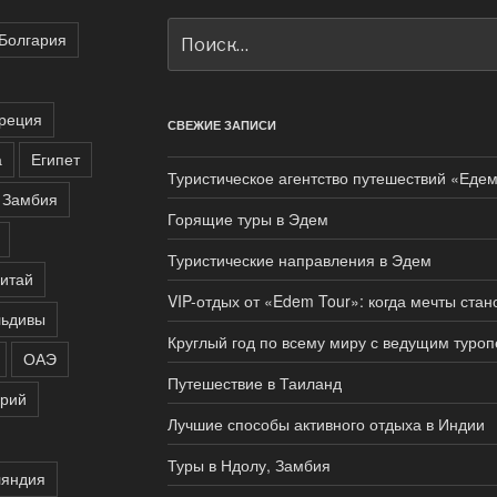
Искать:
Болгария
реция
СВЕЖИЕ ЗАПИСИ
а
Египет
Туристическое агентство путешествий «Едем
Замбия
Горящие туры в Эдем
Туристические направления в Эдем
итай
VIP-отдых от «Edem Tour»: когда мечты ста
ьдивы
Круглый год по всему миру с ведущим туро
ОАЭ
Путешествие в Таиланд
рий
Лучшие способы активного отдыха в Индии
Туры в Ндолу, Замбия
яндия