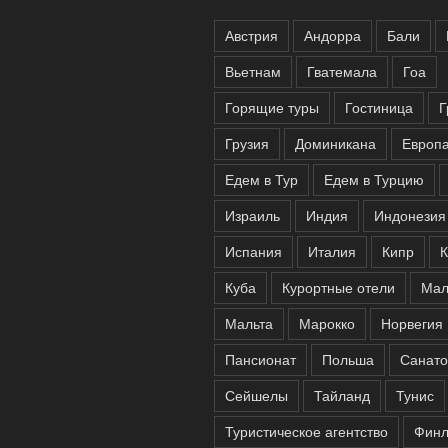
Австрия
Андорра
Бали
Вьетнам
Гватемала
Гоа
Горящие туры
Гостиница
Г
Грузия
Доминикана
Европ
Едем в Тур
Едем в Турцию
Израиль
Индия
Индонезия
Испания
Италия
Кипр
К
Куба
Курортные отели
Мал
Мальта
Марокко
Норвегия
Пансионат
Польша
Санато
Сейшелы
Тайланд
Тунис
Туристическое агентство
Финл