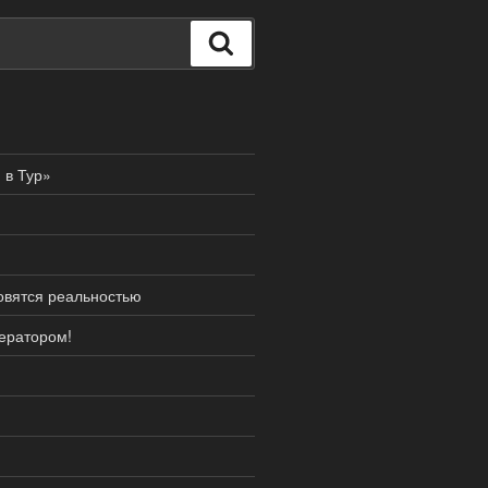
Поиск
 в Тур»
новятся реальностью
ператором!